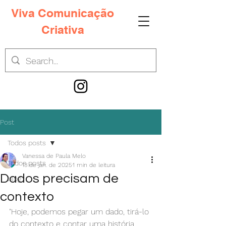
Viva Comunicação
Criativa
Post
Todos posts
Vanessa de Paula Melo
Todos posts
13 de jan. de 2025
1 min de leitura
Dados precisam de
blog
contexto
"Hoje, podemos pegar um dado, tirá-lo 
do contexto e contar uma história 