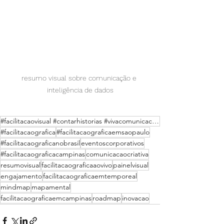
resumo visual sobre comunicação e 
inteligência de dados
#facilitacaovisual #contarhistorias #vivacomunicacaocriativa #comunicacaocriativa #painelvisual #ano
#facilitacaografica
#facilitacaograficaemsaopaulo
#facilitacaograficanobrasil
eventoscorporativos
#facilitacaograficacampinas
comunicacaocriativa
resumovisual
facilitacaograficaaovivo
painelvisual
engajamento
facilitacaograficaemtemporeal
mindmap
mapamental
facilitacaograficaemcampinas
roadmap
inovacao