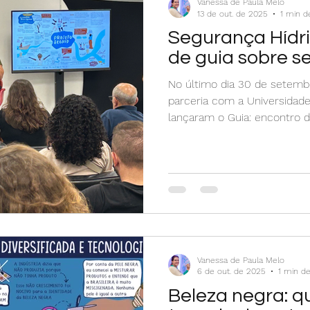
Vanessa de Paula Melo
13 de out. de 2025
1 min de
Segurança Hídr
de guia sobre s
No último dia 30 de setembr
parceria com a Universidade
lançaram o Guia: encontro da
Vanessa de Paula Melo
6 de out. de 2025
1 min de
Beleza negra: 