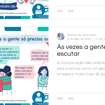
humanizado é cuidar de pes
doenças. Cuidar vai além de 
Vanessa de Paula Melo
21 de ago. de 2025
2 min d
Às vezes a gent
escutar
A Comunicação Não Violenta
para a escuta como um ges
empatia é muito mais do que 
espaço para o outro existir
mesmo que a gente não co