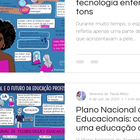
tecnologia ente
tons
Durante muito tempo, o espe
refletia apenas uma parte d
que acinzentavam a pele,...
Vanessa de Paula Melo
4 de set. de 2025
1 min de
Plano Nacional 
Educacionais: 
uma educação di
no Brasil
O Plano Nacional de Tecnolog