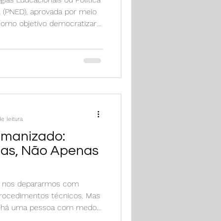
l (PNED), aprovada por meio
como objetivo democratizar
gração da tecnologia na
e leitura
umanizado:
oas, Não Apenas
m nos depararmos com
procedimentos técnicos. Mas
o, há uma pessoa com medos,
órias únicas. O atendimento