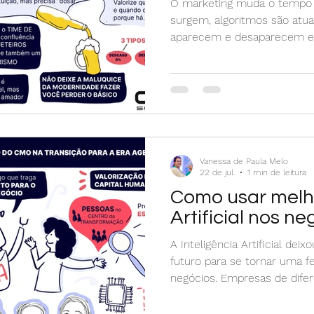
O marketing muda o tempo 
surgem, algoritmos são atua
aparecem e desaparecem e
Mas, em meio a tantas tran
continua essencial: fazer o
do marketing. Antes de pen
inteligência artificial ou ca
precisam lembrar que marke
de tudo, sobre pessoas. É s
comportamentos, construir 
Vanessa de Paula Melo
22 de jul.
1 min de leitura
Como usar melho
Artificial nos ne
A Inteligência Artificial de
futuro para se tornar uma f
negócios. Empresas de dife
segmentos já utilizam IA par
custos, aumentar a produtiv