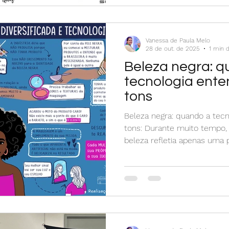
Vanessa de Paula Melo
28 de out. de 2025
1 min d
Beleza negra: 
tecnologia ente
tons
Beleza negra: quando a tec
tons: Durante muito tempo, 
beleza refletia apenas uma pa