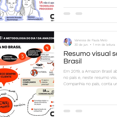
experiência dos clientes. No 
artificial de forma eficient
adotar novas tecnologias: 
ela pode apoiar a tomada de
tra
Vanessa de Paula Melo
30 de jun.
1 min de leitura
Resumo visual 
Brasil
Em 2019, a Amazon Brasil ab
no país e, neste resumo vis
Companhia no país, conta u
gigante aqui. Vanessa de Paul
facilitadora visual e já pen
empresas nacionais e intern