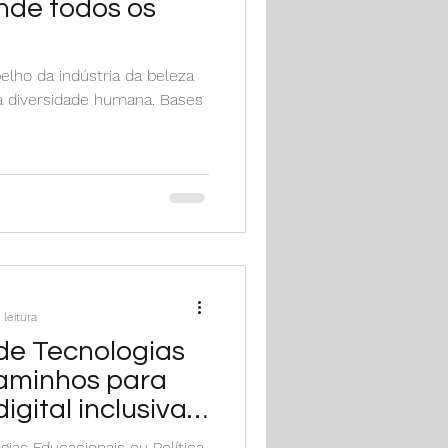
nde todos os
lho da indústria da beleza
a diversidade humana. Bases
 leitura
de Tecnologias
caminhos para
gital inclusiva
ias Educacionais ou Política