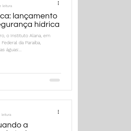
 leitura
ica: lançamento
egurança hídrica
o, o Instituto Alana, em
 Federal da Paraíba,
s águas:...
 leitura
quando a