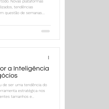
todo. Novas plataformas
lizados, tendências
m questão de semanas.
sformações, existe algo que
 básico bem feito no mundo
sar em fórmulas milagrosas,
mpanhas virais, as marcas
ting continua sendo, acima
obre entender
r
r a Inteligência
gócios
ixou de ser uma tendência do
erramenta estratégica nos
rentes tamanhos e
a otimizar processos, reduzir
idade e melhorar a