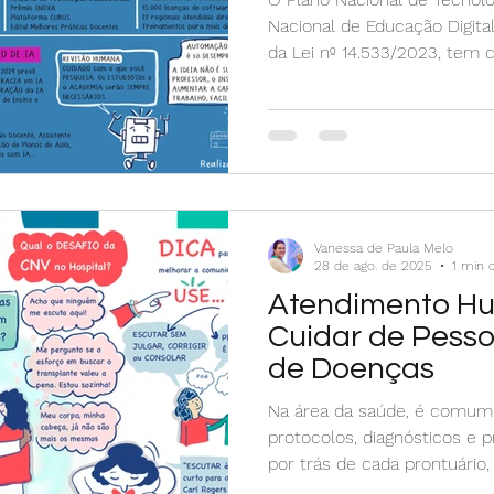
Nacional de Educação Digita
da Lei nº 14.533/2023, tem 
o acesso e fortalecer a inte
educação brasileira
Vanessa de Paula Melo
28 de ago. de 2025
1 min d
Atendimento H
Cuidar de Pess
de Doenças
Na área da saúde, é comu
protocolos, diagnósticos e 
por trás de cada prontuári
dúvidas, expectativas e hist