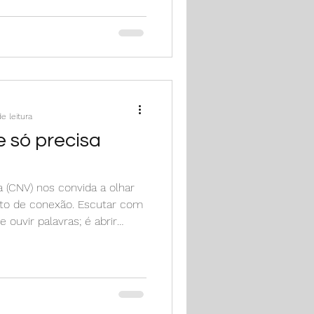
soas e não apenas de
tratar.
e leitura
e só precisa
 (CNV) nos convida a olhar
to de conexão. Escutar com
ouvir palavras; é abrir
 com tudo o que sente e vive,
mpreenda totalmente.