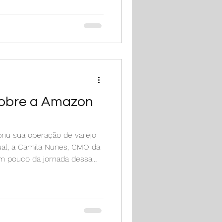
entanto, usar inteligência
e vai muito além de apenas
é preciso compreender como
 decisões e potencializar o
sobre a Amazon
riu sua operação de varejo
ual, a Camila Nunes, CMO da
m pouco da jornada dessa
a é jornalista, design gráfica,
sou visualmente com diversas
acionais., ONGs e governo.