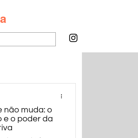
va
e não muda: o
o e o poder da
tiva