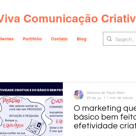
Viva Comunicação Criati
lientes
Portifólio
Contato
Blog
Vanessa de Paula Melo
29 de jul.
1 min de leitura
O marketing qu
básico bem feit
efetividade cria