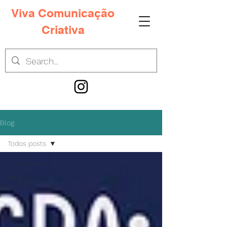
Viva Comunicação
Criativa
Blog
Todos posts
Todos posts
blog