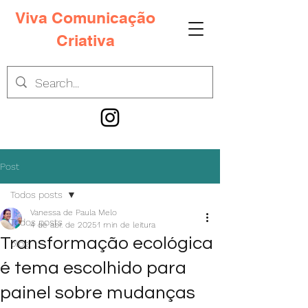
Viva Comunicação
Criativa
Post
Todos posts
Vanessa de Paula Melo
Todos posts
4 de abr. de 2025
1 min de leitura
Transformação ecológica
blog
é tema escolhido para
painel sobre mudanças