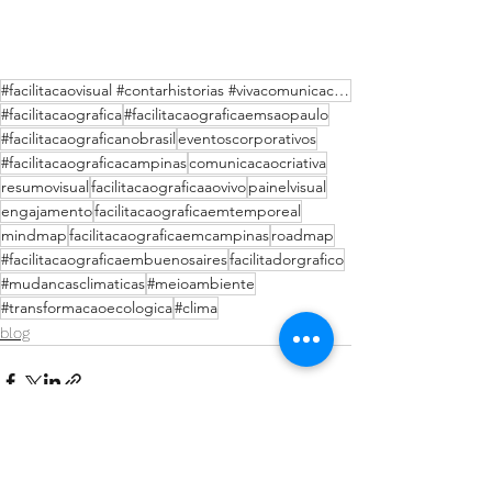
#facilitacaovisual #contarhistorias #vivacomunicacaocriativa #comunicacaocriativa #painelvisual #ano
#facilitacaografica
#facilitacaograficaemsaopaulo
#facilitacaograficanobrasil
eventoscorporativos
#facilitacaograficacampinas
comunicacaocriativa
resumovisual
facilitacaograficaaovivo
painelvisual
engajamento
facilitacaograficaemtemporeal
mindmap
facilitacaograficaemcampinas
roadmap
#facilitacaograficaembuenosaires
facilitadorgrafico
#mudancasclimaticas
#meioambiente
#transformacaoecologica
#clima
blog