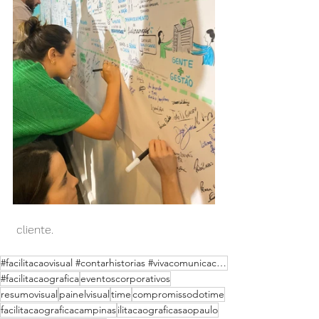
 cliente.
#facilitacaovisual #contarhistorias #vivacomunicacaocriativa #comunicacaocriativa #painelvisual #ano
#facilitacaografica
eventoscorporativos
resumovisual
painelvisual
time
compromissodotime
facilitacaograficacampinas
ilitacaograficasaopaulo