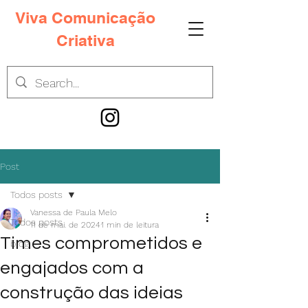
Viva Comunicação
Criativa
Post
Todos posts
Vanessa de Paula Melo
Todos posts
11 de mai. de 2024
1 min de leitura
Times comprometidos e
blog
engajados com a
construção das ideias