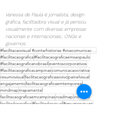
Vanessa de Paula é jornalista, design 
gráfica, facilitadora visual e já pensou 
visualmente com diversas empresas 
nacionais e internacionais., ONGs e 
governos.
#facilitacaovisual #contarhistorias #vivacomunicacaocriativa #comunicacaocriativa #painelvisual #ano
#facilitacaografica
#facilitacaograficaemsaopaulo
#facilitacaograficanobrasil
eventoscorporativos
#facilitacaograficacampinas
comunicacaocriativa
resumovisual
facilitacaograficaaovivo
painelvisual
engajamento
facilitacaograficaemtemporeal
mindmap
mapamental
facilitacaograficaemcampinas
roadmap
inovacao
facilitadorgrafico
#facilitadorvisual
#resumosvisuais
#facilitadorgrafico
#conversasempaticas
visualthinking
#gráficaviva
#mudancasclimaticas
vivacomunicação
#facilitacaograficaembrasilia
agenda2030
#facilitacaograficanonordeste