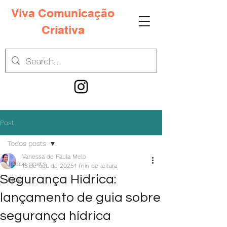
Viva Comunicação
Criativa
Post
Todos posts
Vanessa de Paula Melo
Todos posts
13 de out. de 2025
1 min de leitura
Segurança Hídrica:
blog
lançamento de guia sobre
segurança hídrica