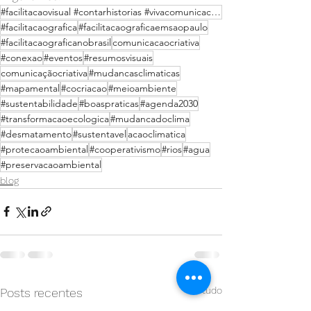
#facilitacaovisual #contarhistorias #vivacomunicacaocriativa #comunicacaocriativa #painelvisual #ano
#facilitacaografica
#facilitacaograficaemsaopaulo
#facilitacaograficanobrasil
comunicacaocriativa
#conexao
#eventos
#resumosvisuais
comunicaçãocriativa
#mudancasclimaticas
#mapamental
#cocriacao
#meioambiente
#sustentabilidade
#boaspraticas
#agenda2030
#transformacaoecologica
#mudancadoclima
#desmatamento
#sustentavel
acaoclimatica
#protecaoambiental
#cooperativismo
#rios
#agua
#preservacaoambiental
blog
Ver tudo
Posts recentes