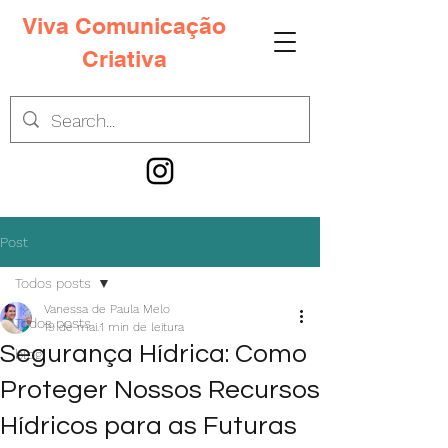
Viva Comunicação
Criativa
Post
Todos posts
Vanessa de Paula Melo
Todos posts
19 de mai.
1 min de leitura
Segurança Hídrica: Como
blog
Proteger Nossos Recursos
Hídricos para as Futuras