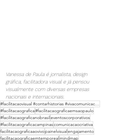
Vanessa de Paula é jornalista, design 
gráfica, facilitadora visual e já pensou 
visualmente com diversas empresas 
nacionais e internacionais.
#facilitacaovisual #contarhistorias #vivacomunicacaocriativa #comunicacaocriativa #painelvisual #ano
#facilitacaografica
#facilitacaograficaemsaopaulo
#facilitacaograficanobrasil
eventoscorporativos
#facilitacaograficacampinas
comunicacaocriativa
facilitacaograficaaovivo
painelvisual
engajamento
facilitacaograficaemtemporeal
mindmap