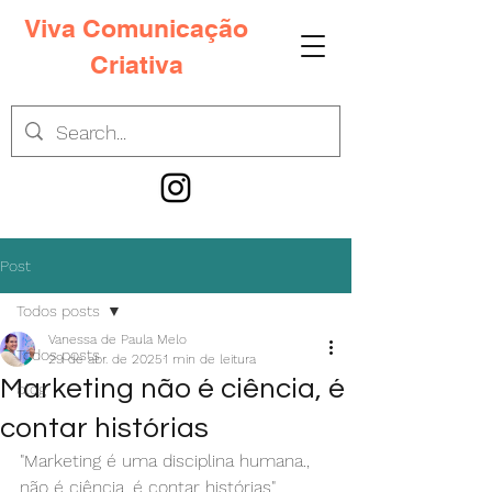
Viva Comunicação
Criativa
Post
Todos posts
Vanessa de Paula Melo
Todos posts
29 de abr. de 2025
1 min de leitura
Marketing não é ciência, é
blog
contar histórias
"Marketing é uma disciplina humana., 
não é ciência, é contar histórias", 