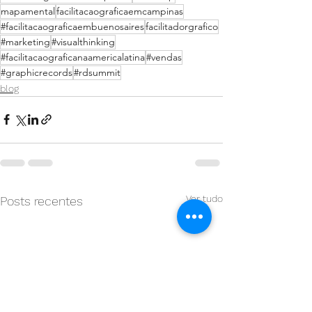
mapamental
facilitacaograficaemcampinas
#facilitacaograficaembuenosaires
facilitadorgrafico
#marketing
#visualthinking
#facilitacaograficanaamericalatina
#vendas
#graphicrecords
#rdsummit
blog
Ver tudo
Posts recentes