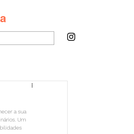
va
hecer a sua 
nários. Um 
abilidades