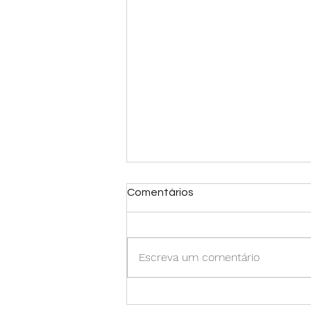
Comentários
Escreva um comentário
O marketing que não muda:
o básico bem feito e o poder