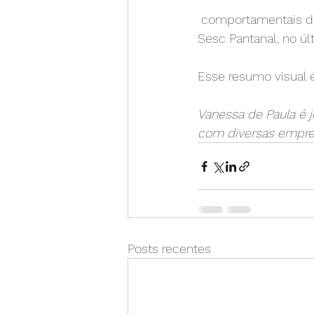
 comportamentais de líderes e equipes, durante encontro de liderança promovido pelo 
Sesc Pantanal, no ú
Esse resumo visual 
Vanessa de Paula é jo
com diversas empres
Posts recentes