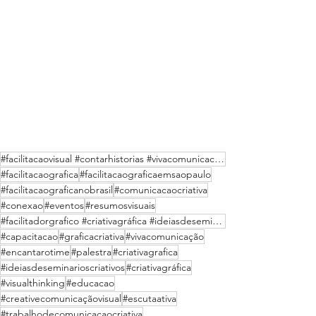
#facilitacaovisual #contarhistorias #vivacomunicacaocriativa #comunicacaocriativa #painelvisual #ano
#facilitacaografica
#facilitacaograficaemsaopaulo
#facilitacaograficanobrasil
#comunicacaocriativa
#conexao
#eventos
#resumosvisuais
#facilitadorgrafico #criativagráfica #ideiasdeseminarioscriativos #creativecomunicacaovisual #grafic
#capacitacao
#graficacriativa
#vivacomunicação
#encantarotime
#palestra
#criativagrafica
#ideiasdeseminarioscriativos
#criativagráfica
#visualthinking
#educacao
#creativecomunicaçãovisual
#escutaativa
#trabalhodecomunicacaocriativa