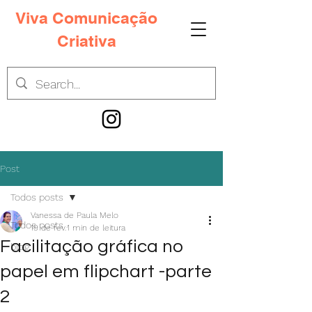
Viva Comunicação
Criativa
Post
Todos posts
Vanessa de Paula Melo
Todos posts
19 de fev.
1 min de leitura
Facilitação gráfica no
blog
papel em flipchart -parte
2