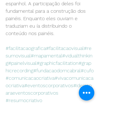
espanhol. A participação deles foi 
fundamental para a construção dos 
painéis. Enquanto eles ouviam e 
traduziam eu ía distribuindo o 
conteúdo nos painéis.
#facilitacaografica
#facilitacaovisual
#re
sumovisual
#mapamental
#vidualthinkin
g
#painelvisual
#graphicfacilitation
#grap
hicrecording
#fundacaodomcabral
#cufo
#comunicacaocriativa
#vivacomunicaca
ocriativa
#eventoscorporativos
#ideiasp
araeventoscorporativos
#resumocriativo
#comunicacaocriativa
#vivacomunicacaocriativa
#eventosemoutrosidiomas
#eventosemingles
#eventosemespanhol