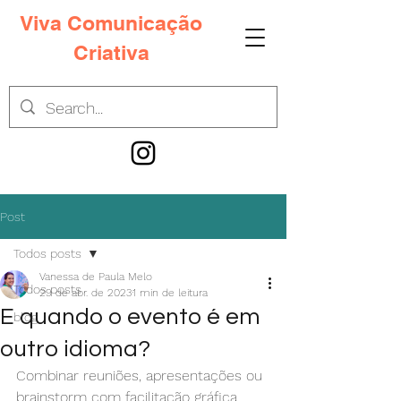
Viva Comunicação
Criativa
Post
Todos posts
Vanessa de Paula Melo
Todos posts
29 de abr. de 2023
1 min de leitura
E quando o evento é em
blog
outro idioma?
Combinar reuniões, apresentações ou 
brainstorm com facilitação gráfica 