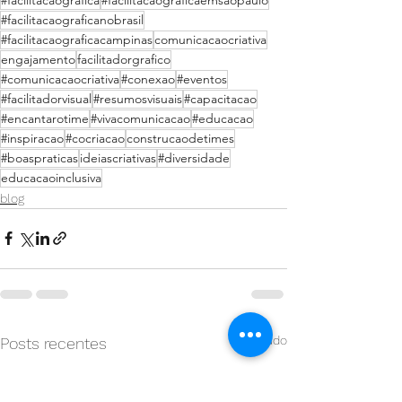
#facilitacaograficanobrasil
#facilitacaograficacampinas
comunicacaocriativa
engajamento
facilitadorgrafico
#comunicacaocriativa
#conexao
#eventos
#facilitadorvisual
#resumosvisuais
#capacitacao
#encantarotime
#vivacomunicacao
#educacao
#inspiracao
#cocriacao
construcaodetimes
#boaspraticas
ideiascriativas
#diversidade
educacaoinclusiva
blog
Ver tudo
Posts recentes