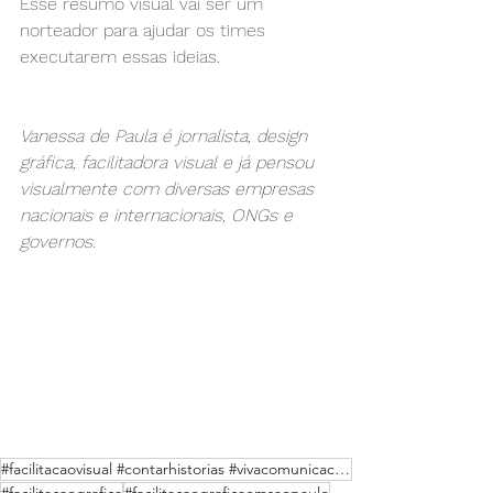
Esse resumo visual vai ser um 
norteador para ajudar os times 
executarem essas ideias. 
Vanessa de Paula é jornalista, design 
gráfica, facilitadora visual e já pensou 
visualmente com diversas empresas 
nacionais e internacionais, ONGs e 
governos.
#facilitacaovisual #contarhistorias #vivacomunicacaocriativa #comunicacaocriativa #painelvisual #ano
#facilitacaografica
#facilitacaograficaemsaopaulo