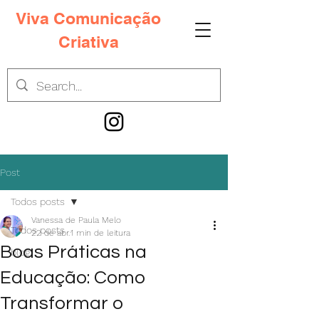
Viva Comunicação
Criativa
Post
Todos posts
Vanessa de Paula Melo
Todos posts
22 de abr.
1 min de leitura
Boas Práticas na
blog
Educação: Como
Transformar o