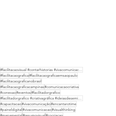
#facilitacaovisual #contarhistorias #vivacomunicacaocriativa #comunicacaocriativa #painelvisual #ano
#facilitacaografica
#facilitacaograficaemsaopaulo
#facilitacaograficanobrasil
#facilitacaograficacampinas
#comunicacaocriativa
#conexao
#eventos
#facilitadorgrafico
#facilitadorgrafico #criativagráfica #ideiasdeseminarioscriativos #creativecomunicacaovisual #grafic
#capacitacao
#vivacomunicação
#encantarotime
#paineldigital
#vivacomunicacao
#visualthinking
#mapamental
#resumovisual
#cocriacao