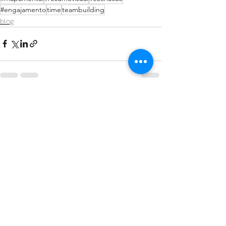
#engajamento
time
teambuilding
blog
Ver tudo
Posts recentes