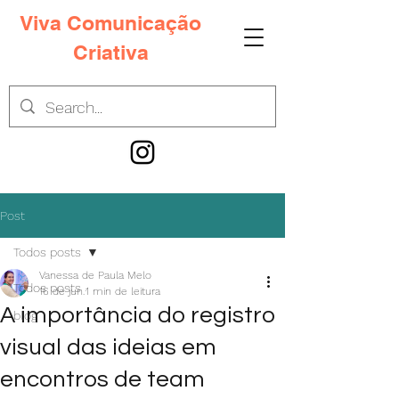
Viva Comunicação
Criativa
Post
Todos posts
Vanessa de Paula Melo
Todos posts
16 de jun.
1 min de leitura
A importância do registro
blog
visual das ideias em
encontros de team