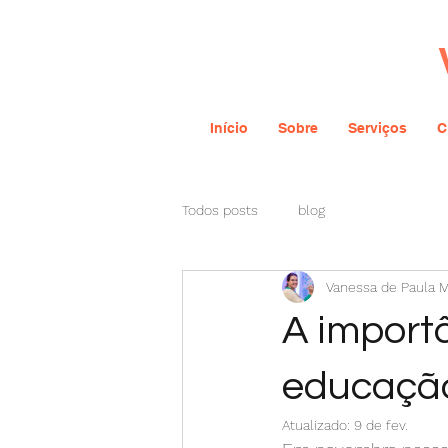
Início
Sobre
Serviços
C
Todos posts
blog
Vanessa de Paula 
A import
educação
Atualizado:
9 de fev.