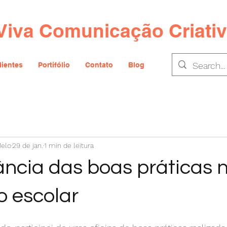
Viva Comunicação Criati
lientes
Portifólio
Contato
Blog
Melo
29 de jan.
1 min de leitura
ância das boas práticas 
 escolar