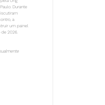
 pela Ong 
Paulo. Durante 
discutiram 
ntro, a 
truir um painel 
o de 2026.
visualmente 