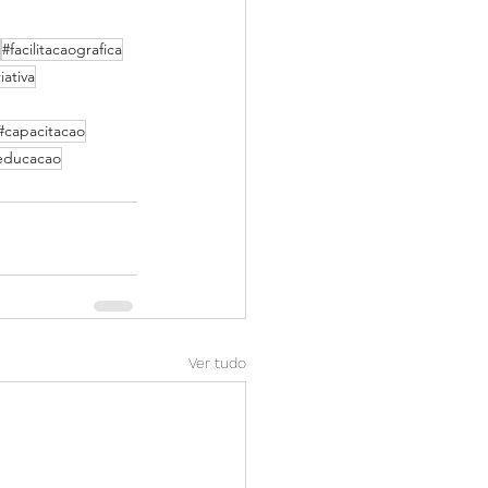
#facilitacaografica
ativa
#capacitacao
educacao
Ver tudo