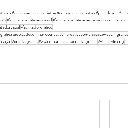
historias #vivacomunicacaocriativa #comunicacaocriativa #painelvisual #ano
aulo
#facilitacaograficanobrasil
#facilitacaograficacampinas
comunicacaocri
litadorvisual
#facilitadorgrafico
vagráfica #ideiasdeseminarioscriativos #creativecomunicacaovisual #grafic
icação
#criativagrafica
#vivacomunicacao
#criativagráfica
#visualthinking
#