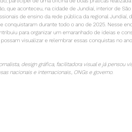
, participei de uma oficina de boas práticas realizada
o, que aconteceu, na cidade de Jundiaí, interior de São 
sionais de ensino da rede pública da regional Jundiaí, 
 e conquistaram durante todo o ano de 2025. Nesse enco
contribuiu para organizar um emaranhado de ideias e cons
 possam visualizar e relembrar essas conquistas no an
rnalista, design gráfica, facilitadora visual e já pensou 
as nacionais e internacionais., ONGs e governo.