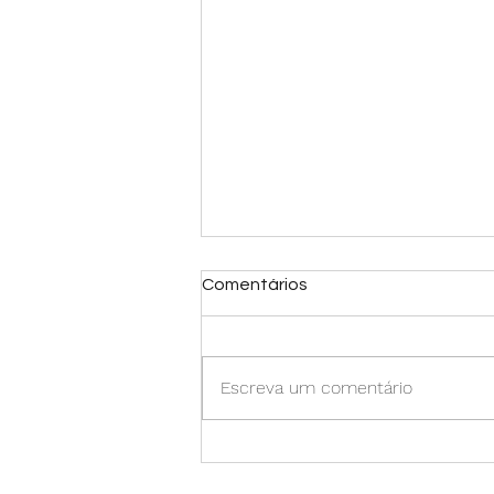
Comentários
Escreva um comentário
O marketing que não muda:
o básico bem feito e o poder