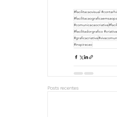
#facilitacaovisual #contar
#facilitacaograficaemsaop
#comunicacaocriativa
#faci
#facilitadorgrafico #criati
#graficacriativa
#vivacomun
#inspiracao
Posts recentes