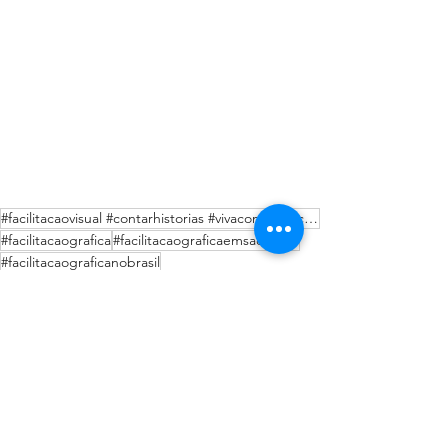
#facilitacaovisual #contarhistorias #vivacomunicacaocriativa #comunicacaocriativa #painelvisual #ano
#facilitacaografica
#facilitacaograficaemsaopaulo
#facilitacaograficanobrasil
#facilitacaograficacampinas
#comunicacaocriativa
#conexao
#eventos
#facilitadorvisual
#resumosvisuais
#facilitadorgrafico
#facilitadorgrafico #criativagráfica #ideiasdeseminarioscriativos #creativecomunicacaovisual #grafic
#capacitacao
#graficacriativa
#encantarotime
#paineldigital
#criativagrafica
#ideiasdeseminarioscriativos
#criativagráfica
#gráficaviva
#gráficacriativa
#gráfica