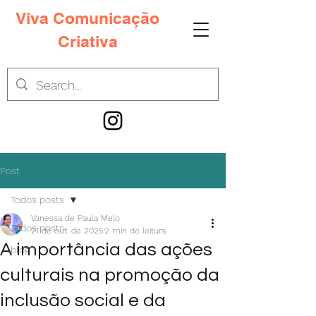
Viva Comunicação
Criativa
Post
Todos posts
Vanessa de Paula Melo
Todos posts
21 de out. de 2025
2 min de leitura
A importância das ações
blog
culturais na promoção da
inclusão social e da