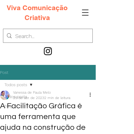
Viva Comunicação
Criativa
Post
Todos posts
Vanessa de Paula Melo
Todos posts
29 de abr. de 2023
2 min de leitura
A Facilitação Gráfica é
blog
uma ferramenta que
ajuda na construção de