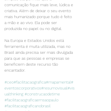
comunicação fique mais leve, lúdica e 
criativa. Além de deixar o seu evento 
mais humanizado porque tudo é feito 
a mão e ao vivo. Ela pode ser 
produzida no papel ou no digital.
Na Europa e Estados Unidos está 
ferramenta é muita utilizada, mas no 
Brasil ainda precisa ser mais divulgada 
para que as pessoas e empresas se 
beneficiem deste recurso tão 
encantador.
#ceo
#facilitacaografica
#mapamental
#
eventoscorporativos
#resumovisual
#vis
ualthinking
#construcaodetime
#facilitacaograficaemsaopaulo
#facilitacaograficanobrasil