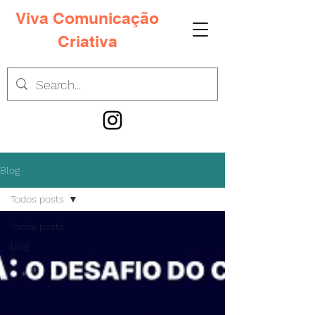
Viva Comunicação
Criativa
Blog
Todos posts
Todos posts
blog