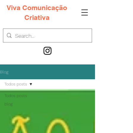
Viva Comunicação
Criativa
Blog
Todos posts
Todos posts
blog