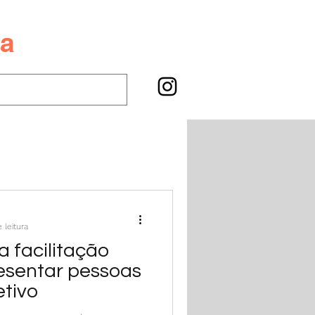
va
 leitura
a facilitação
esentar pessoas
etivo