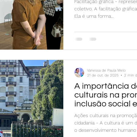
Facilitação gráfica - repres
coletivo. A facilitação gráfi
Ela é uma forma...
Vanessa de Paula Melo
21 de out. de 2025
2 min d
A importância 
culturais na pr
inclusão social 
Ações culturais na promoção
cidadania - A cultura é um 
o desenvolvimento humano e