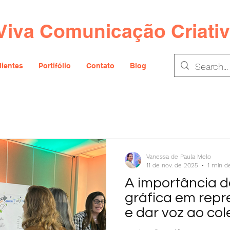
Viva Comunicação Criati
lientes
Portifólio
Contato
Blog
Vanessa de Paula Melo
11 de nov. de 2025
1 min de
A importância d
gráfica em repr
e dar voz ao col