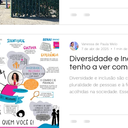
Vanessa de Paula Melo
7 de abr. de 2025
1 min de 
Diversidade e In
tenho a ver com
Diversidade e inclusão são 
pluralidade de pessoas e à
acolhidas na sociedade. Ess