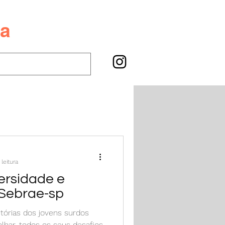
va
leitura
versidade e
 Sebrae-sp
stórias dos jovens surdos
har, todos os seus desafios