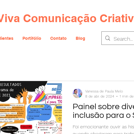
Viva Comunicação Criati
lientes
Portifólio
Contato
Blog
Vanessa de Paula Melo
8 de abr. de 2024
1 min de 
Painel sobre di
inclusão para o
Foi emocionante ouvir as hi
quando chegaram para trabal