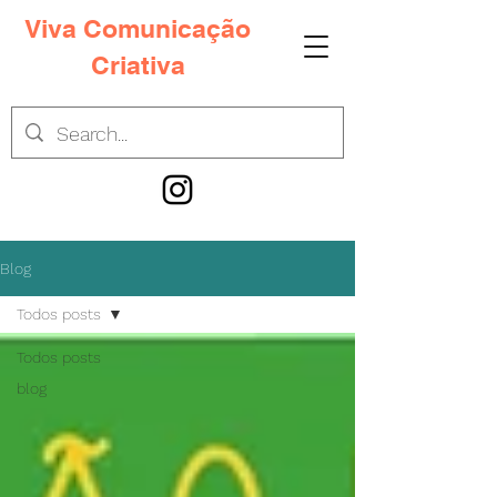
Viva Comunicação
Criativa
Blog
Todos posts
Todos posts
blog